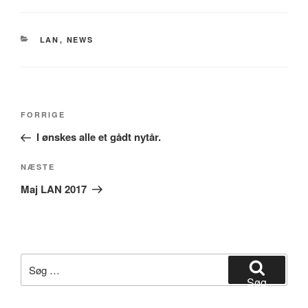
KATEGORIER
LAN
,
NEWS
Indlægsnavigation
Forrige
FORRIGE
indlæg
I ønskes alle et gådt nytår.
Næste
NÆSTE
indlæg
Maj LAN 2017
Søg
efter:
Søg