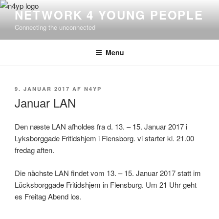
Videre
NETWORK 4 YOUNG PEOPLE
til
Connecting the unconnected
indhold
Menu
UDGIVET
9. JANUAR 2017
AF
N4YP
DEN
Januar LAN
Den næste LAN afholdes fra d. 13. – 15. Januar 2017 i
Lyksborggade Fritidshjem i Flensborg. vi starter kl. 21.00
fredag aften.
Die nächste LAN findet vom 13. – 15. Januar 2017 statt im
Lücksborggade Fritidshjem in Flensburg. Um 21 Uhr geht
es Freitag Abend los.