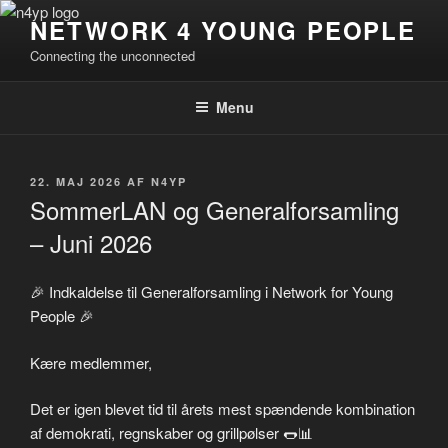
Videre
NETWORK 4 YOUNG PEOPLE
til
Connecting the unconnected
indhold
Menu
UDGIVET
22. MAJ 2026
AF
N4YP
DEN
SommerLAN og Generalforsamling
– Juni 2026
🎉 Indkaldelse til Generalforsamling i Network for Young
People 🎉
Kære medlemmer,
Det er igen blevet tid til årets mest spændende kombination
af demokrati, regnskaber og grillpølser 🌭📊