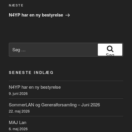
Næste
NÆSTE
indlæg
N4YP har en ny bestyrelse
Søg
efter:
Søg
SENESTE INDLÆG
N4YP har en ny bestyrelse
9. juni 2026
SommerLAN og Generalforsamling – Juni 2026
22. maj 2026
MAJ Lan
6. maj 2026