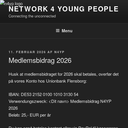
Videre
NETWORK 4 YOUNG PEOPLE
til
Connecting the unconnected
indhold
Menu
UDGIVET
11. FEBRUAR 2026
AF
N4YP
DEN
Medlemsbidrag 2026
Husk at medlemsbidraget for 2026 skal betales, overfør det
på vores Konto hos Unionbank Flensborg:
IBAN: DE53 2152 0100 1010 3130 54
Verwendungszweck: <Dit navn> Medlemsbidrag N4YP
2026
Beløb: 25,- EUR per år
Du kan også betales kontant eller via PayPal til kassereren