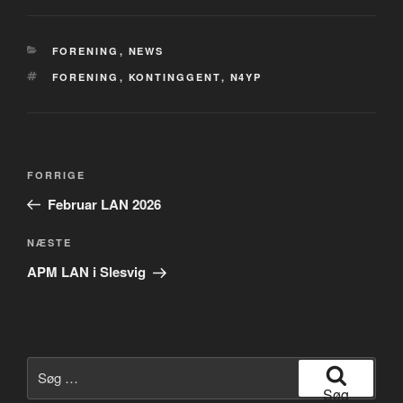
KATEGORIER
FORENING
,
NEWS
TAGS
FORENING
,
KONTINGGENT
,
N4YP
Indlægsnavigation
Forrige
FORRIGE
indlæg
Februar LAN 2026
Næste
NÆSTE
indlæg
APM LAN i Slesvig
Søg
efter:
Søg