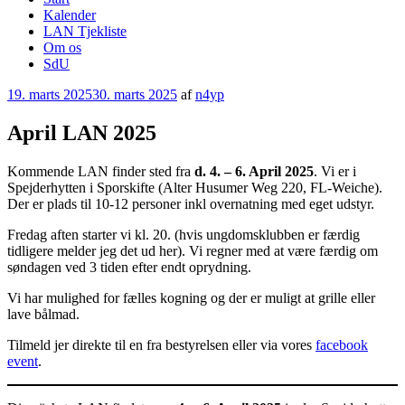
Kalender
LAN Tjekliste
Om os
SdU
Udgivet
19. marts 2025
30. marts 2025
af
n4yp
den
April LAN 2025
Kommende LAN finder sted fra
d. 4. – 6. April 2025
. Vi er i
Spejderhytten i Sporskifte (Alter Husumer Weg 220, FL-Weiche).
Der er plads til 10-12 personer inkl overnatning med eget udstyr.
Fredag aften starter vi kl. 20. (hvis ungdomsklubben er færdig
tidligere melder jeg det ud her). Vi regner med at være færdig om
søndagen ved 3 tiden efter endt oprydning.
Vi har mulighed for fælles kogning og der er muligt at grille eller
lave bålmad.
Tilmeld jer direkte til en fra bestyrelsen eller via vores
facebook
event
.