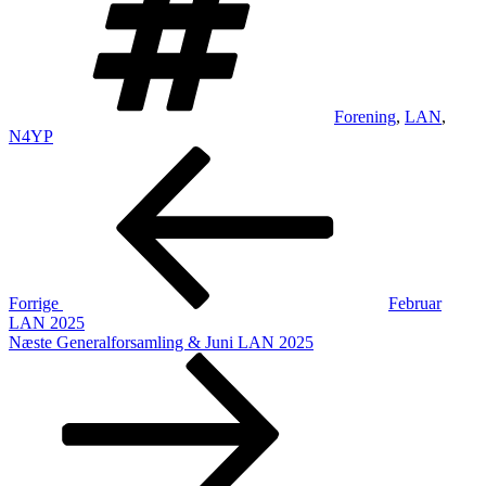
Forening
,
LAN
,
N4YP
Indlægsnavigation
Forrige
indlæg
Forrige
Februar
LAN 2025
Næste
Næste
Generalforsamling & Juni LAN 2025
indlæg