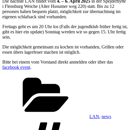
Die nächste LAN findet vom
4. – 6. April 2025
in der Spejderhytte
i Flensburg Weiche (Alter Husumer weg 220) statt. Bis zu 12
personen haben bequem platzt, möglichkeit zur übernachtung im
eigenen schlafsack sind vorhanden.
Freitags geht es um 20 Uhr los (Falls der jugendklub früher fertig ist,
gibt es hier ein update) Sonntag werden wir so gegen 15. Uhr fertig
sein.
Die möglichkeit gemeinsam zu kochen ist vorhanden, Grillen oder
essen übers lagerfeuer machen ist möglich.
Bitte bei einem vom Vorstand direkt anmelden oder über das
facebook event
.
Kategorier
LAN
,
news
Tags