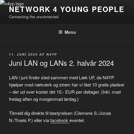
Videre
NETWORK 4 YOUNG PEOPLE
til
Connecting the unconnected
indhold
Menu
UDGIVET
11. JUNI 2024
AF
N4YP
DEN
Juni LAN og LANs 2. halvår 2024
LAN i juni finder sted sammen med Læk UF, da N4YP
hjælper med nætværk og strøm har vi fået 10 gratis pladser
– der ud over koster det 10,- EUR per deltager. (Inkl. mad
fredag aften og morgenmad lørdag.)
Tilmeld dig direkte til bestyrelsen (Clemens S./Jonas
N./Troels P.) eller via
facebook
eventet.