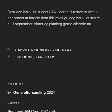
Desuden har vi nu fundet
LAN tiderne
til resten af året, vi
har prøvet at fordele dem lidt jævnligt, dog har vi et større
hul i september. Noter og planlæg gerne allerede nu.
KATEGORIER
E-SPORT LAN NEWS
,
LAN
,
NEWS
TAGS
FORENING
,
LAN
,
N4YP
Indlægsnavigation
Forrige
FORRIGE
indlæg
Generalforsamling 2024
Næste
NÆSTE
indlæg
SommerLAN (Aug 2024)